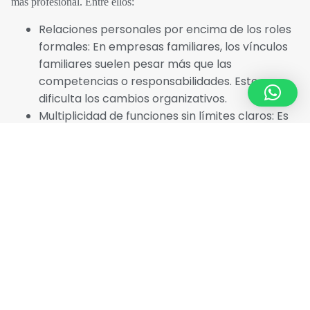
más profesional. Entre ellos:
Relaciones personales por encima de los roles
formales: En empresas familiares, los vínculos
familiares suelen pesar más que las
competencias o responsabilidades. Esto
dificulta los cambios organizativos.
Multiplicidad de funciones sin límites claros: Es
común que el fundador o los socios hagan “de
todo”. Cuando hay que delimitar funciones,
aparecen tensiones, resistencias o vacíos.
Cultura de urgencia, no de planificación: En
empresas que crecen rápido, la gestión se
basa en apagar incendios. Esto impide pensar
estratégicamente o dedicar tiempo a construir
sistemas y procesos.
Falta de experiencia en gestión profesional:
Muchos fundadores son excelentes en el
negocio operativo, pero no tienen formación