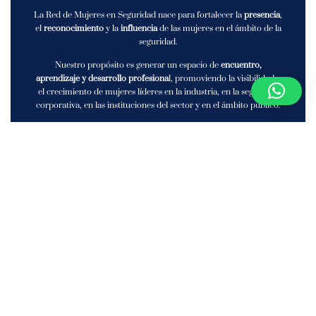
La Red de Mujeres en Seguridad nace para fortalecer la
presencia
,
el
reconocimiento
y la
influencia
de las mujeres en el ámbito de la
seguridad.
Nuestro propósito es generar un espacio de
encuentro,
aprendizaje y desarrollo profesiona
l, promoviendo la visibilidad y
el crecimiento de mujeres líderes en la industria, en la seguridad
corporativa, en las instituciones del sector y en el ámbito público.
Conectamos a propietarias de empresas, directivas, gerentes de
seguridad corporativa, funcionarias gubernamentales y
profesionales especializadas en seguridad, creando oportunidades
de
networking
,
mentoría, formación y posicionamiento
estratégico.